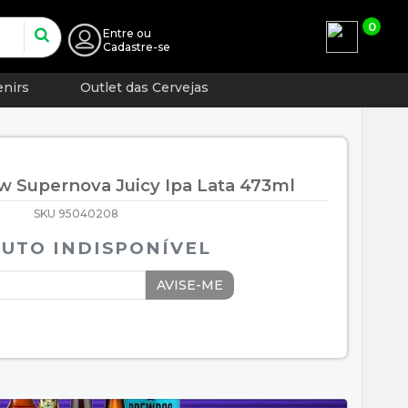
0
Entre
ou
Cadastre-se
nirs
Outlet das Cervejas
w Supernova Juicy Ipa Lata 473ml
SKU 95040208
UTO INDISPONÍVEL
AVISE-ME