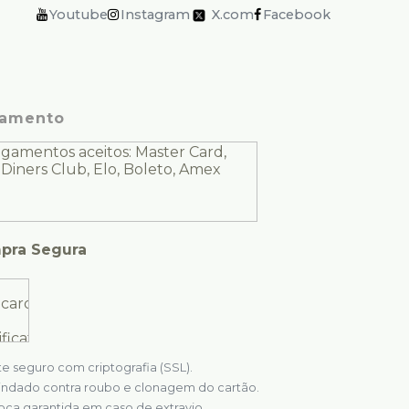
Youtube
Instagram
X.com
Facebook
amento
pra Segura
te seguro com criptografia (SSL).
indado contra roubo e clonagem do cartão.
oca garantida em caso de extravio.