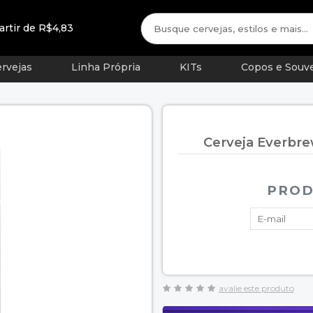
artir de R$4,83
rvejas
Linha Própria
KITs
Copos e Souve
Cerveja Everbre
PROD
avalie este produto