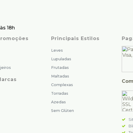
às 18h
 Promoções
Principais Estilos
Pag
Leves
Lupuladas
jeiros
Frutadas
Maltadas
Marcas
Com
Complexas
Torradas
Azedas
Sem Glúten
Si
Bl
Tr