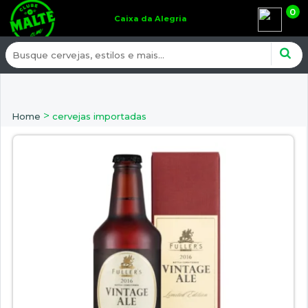
0
Caixa da Alegria
>
Home
cervejas importadas