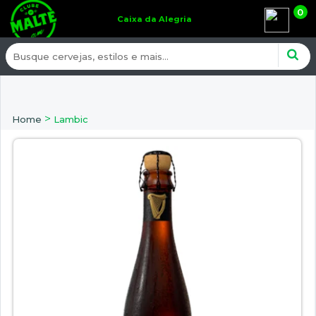
0
Caixa da Alegria
>
Home
Lambic