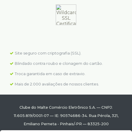
Site seguro com criptografia (SSL).
Blindado contra roubo e clonagem do cartão.
Troca garantida em caso de extravio.
Mais de 2.000 avaliações de nossos clientes.
Clube do Malte Comércio Eletrônico S.A.
—
CNPJ:
11.605.819/0001-07
—
IE: 90574686-34.
Rua Pérola, 321
,
Emiliano Perneta
-
Pinhais
/
-PR
—
83325-200