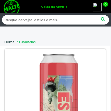
0
Caixa da Alegria
>
Home
Lupuladas