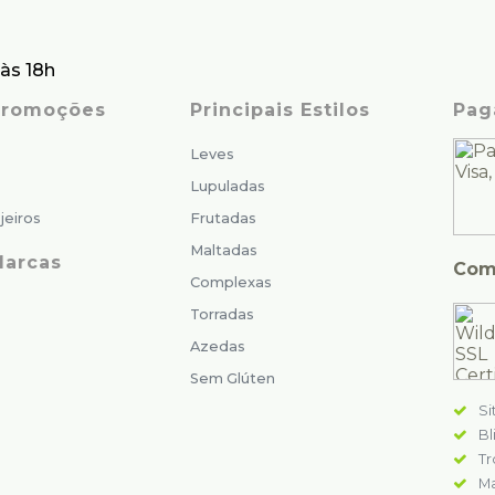
às 18h
 Promoções
Principais Estilos
Pag
Leves
Lupuladas
jeiros
Frutadas
Maltadas
Marcas
Com
Complexas
Torradas
Azedas
Sem Glúten
Si
Bl
Tr
Ma