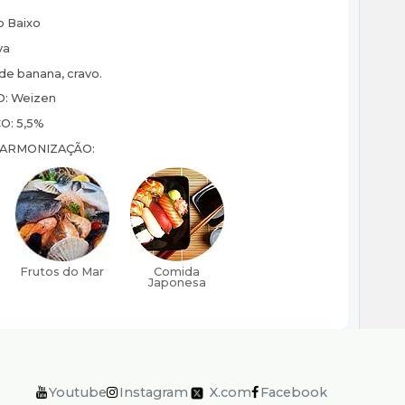
o Baixo
va
de banana, cravo.
O:
Weizen
CO:
5,5%
HARMONIZAÇÃO:
Youtube
Instagram
X.com
Facebook