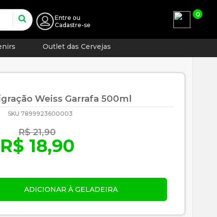
0
Entre
ou
Cadastre-se
nirs
Outlet das Cervejas
igração Weiss Garrafa 500ml
SKU 7899923600003
R$ 21,90
R$ 18,90
ADICIONAR À GELADEIRA