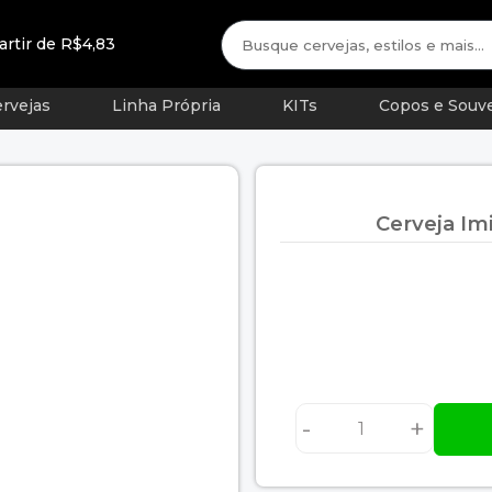
artir de R$4,83
rvejas
Linha Própria
KITs
Copos e Souve
Cerveja Im
-
+