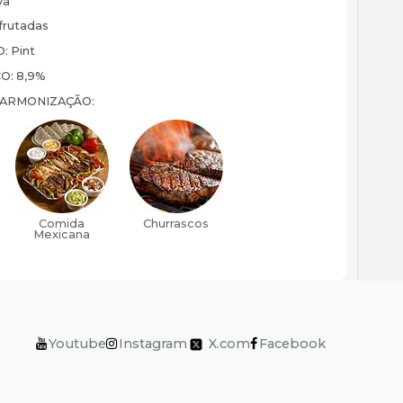
va
frutadas
O:
Pint
CO:
8,9%
HARMONIZAÇÃO:
Youtube
Instagram
X.com
Facebook