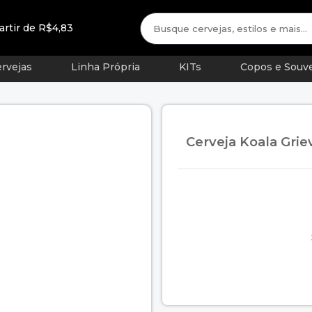
artir de R$4,83
rvejas
Linha Própria
KITs
Copos e Souve
Cerveja Koala Gri