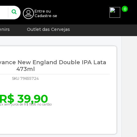
0
Entre
ou
Cadastre-se
nirs
Outlet das Cervejas
evance New England Double IPA Lata
473ml
SKU 79655724
R$ 39,90
2x sem juros de R$ 19,95 no cartão