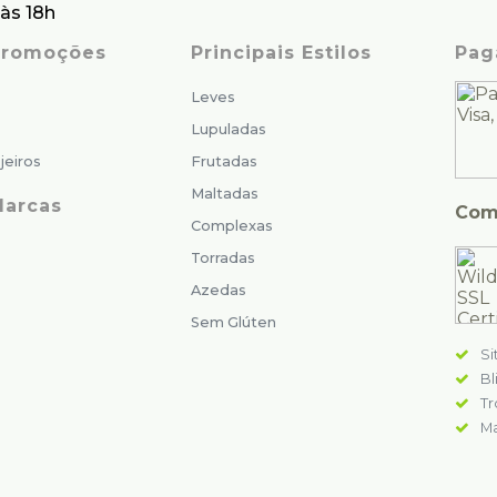
às 18h
 Promoções
Principais Estilos
Pag
Leves
Lupuladas
jeiros
Frutadas
Maltadas
Marcas
Com
Complexas
Torradas
Azedas
Sem Glúten
Si
Bl
Tr
Ma