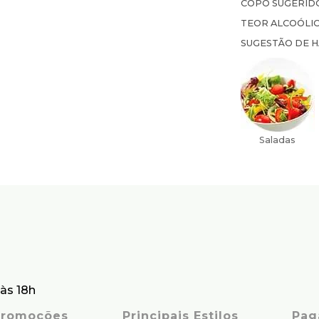
COPO SUGERID
TEOR ALCOÓLI
SUGESTÃO DE 
às 18h
 Promoções
Principais Estilos
Pag