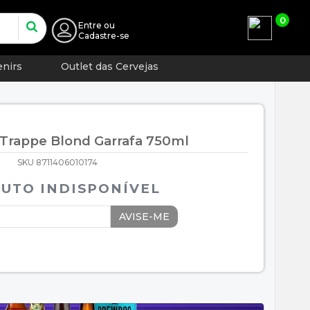
0
Entre
ou
Cadastre-se
nirs
Outlet das Cervejas
 Trappe Blond Garrafa 750ml
SKU 8711406010174
UTO INDISPONÍVEL
AVISE-ME