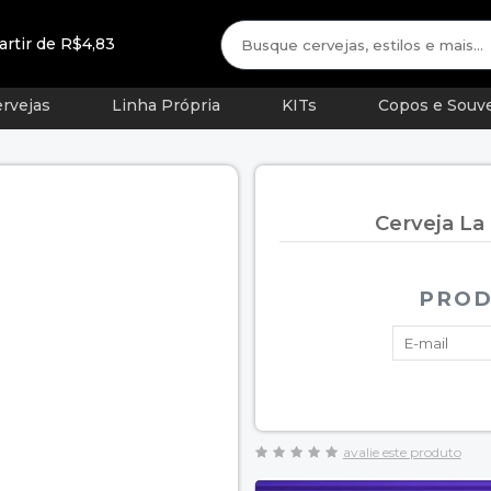
artir de R$4,83
rvejas
Linha Própria
KITs
Copos e Souve
Cerveja La
PROD
avalie este produto