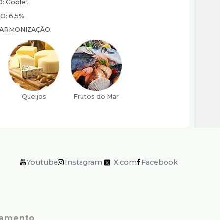
O:
Goblet
CO:
6,5%
HARMONIZAÇÃO:
Youtube
Instagram
X.com
Facebook
amento