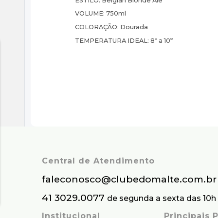
ESTILO:
Belgian Blonde Ale
VOLUME:
750ml
COLORAÇÃO:
Dourada
TEMPERATURA IDEAL:
8º a 10º
Central de Atendimento
faleconosco@clubedomalte.com.br
41 3029.0077
de segunda a sexta das 10h 
Institucional
Principais