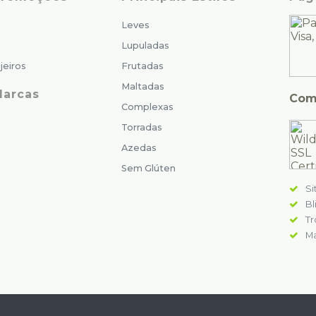
Leves
Lupuladas
jeiros
Frutadas
Maltadas
Marcas
Com
Complexas
Torradas
Azedas
Sem Glúten
Si
Bl
Tr
Ma