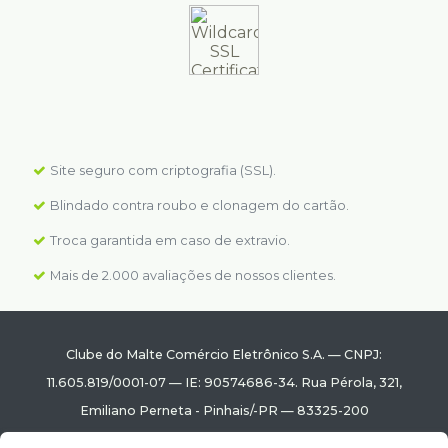
Site seguro com criptografia (SSL).
Blindado contra roubo e clonagem do cartão.
Troca garantida em caso de extravio.
Mais de 2.000 avaliações de nossos clientes.
Clube do Malte Comércio Eletrônico S.A.
—
CNPJ:
11.605.819/0001-07
—
IE: 90574686-34.
Rua Pérola, 321
,
Emiliano Perneta
-
Pinhais
/
-PR
—
83325-200