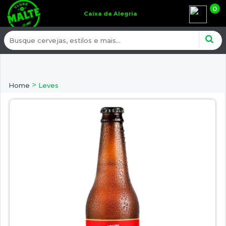
0
Caixa da Alegria
>
Home
Leves