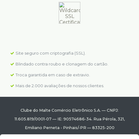
Site seguro com criptografia (SSL).
Blindado contra roubo e clonagem do cartão.
Troca garantida em caso de extravio.
Mais de 2.000 avaliações de nossos clientes.
Clube do Malte Comércio Eletrônico S.A.
—
CNPJ:
11.605.819/0001-07
—
IE: 90574686-34.
Rua Pérola, 321
,
Emiliano Perneta
-
Pinhais
/
-PR
—
83325-200