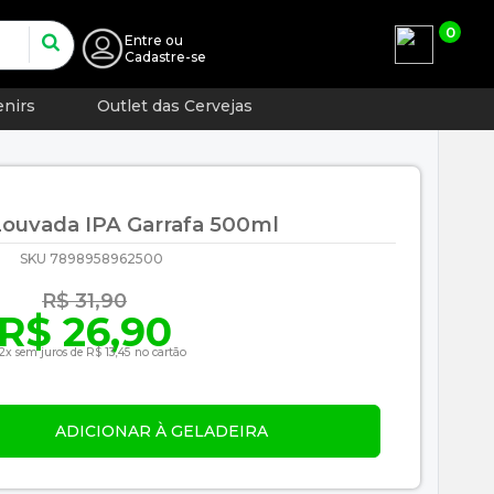
0
Entre
ou
Cadastre-se
nirs
Outlet das Cervejas
Louvada IPA Garrafa 500ml
SKU 7898958962500
R$ 31,90
R$ 26,90
2x sem juros de R$ 13,45 no cartão
ADICIONAR À GELADEIRA