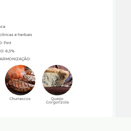
ca
ítricas e herbais
O:
Pint
CO:
6,5%
HARMONIZAÇÃO: