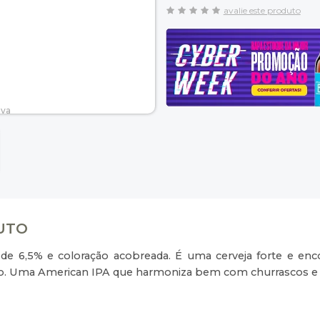
avalie este produto
DUTO
 de 6,5% e coloração acobreada. É uma cerveja forte e enc
o. Uma American IPA que harmoniza bem com churrascos e q