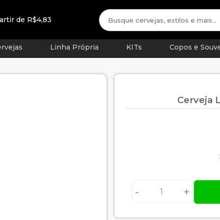
artir de R$4,83
rvejas
Linha Própria
KITs
Copos e Souve
Cerveja 
-
+