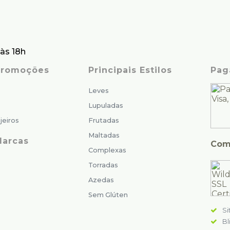
às 18h
 Promoções
Principais Estilos
Pag
Leves
Lupuladas
jeiros
Frutadas
Maltadas
Marcas
Com
Complexas
Torradas
Azedas
Sem Glúten
Si
Bl