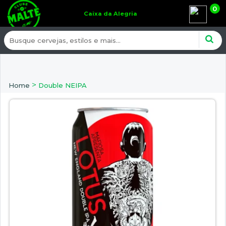
0
Caixa da Alegria
>
Home
Double NEIPA