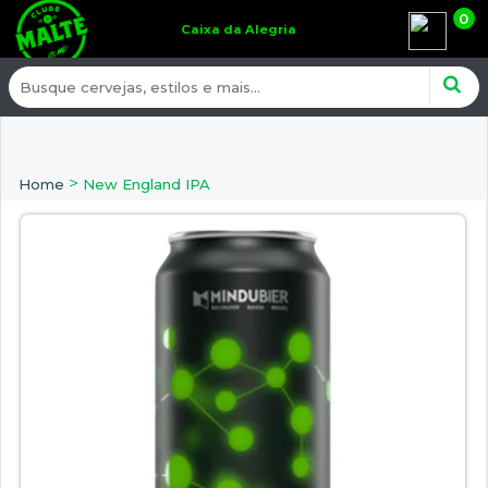
0
Caixa da Alegria
>
Home
New England IPA