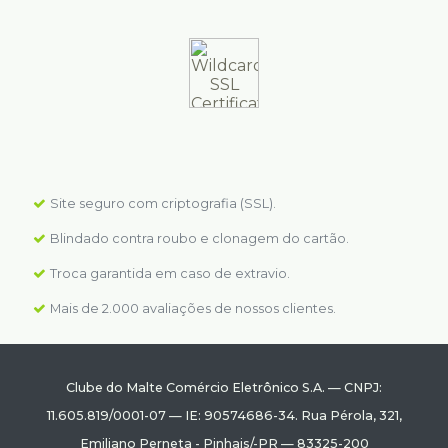
Site seguro com criptografia (SSL).
Blindado contra roubo e clonagem do cartão.
Troca garantida em caso de extravio.
Mais de 2.000 avaliações de nossos clientes.
Clube do Malte Comércio Eletrônico S.A.
—
CNPJ:
11.605.819/0001-07
—
IE: 90574686-34.
Rua Pérola, 321
,
Emiliano Perneta
-
Pinhais
/
-PR
—
83325-200