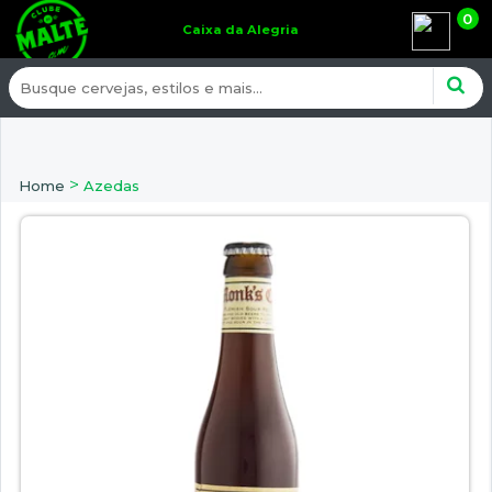
0
Caixa da Alegria
>
Home
Azedas