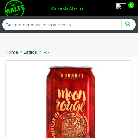
0
Caixa da Alegria
>
>
Home
Estilos
IPA