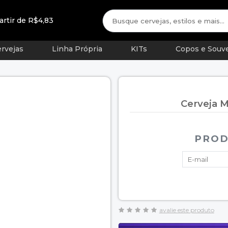
artir de R$4,83
rvejas
Linha Própria
KITs
Copos e Souve
Cerveja 
PROD
avalie este produto