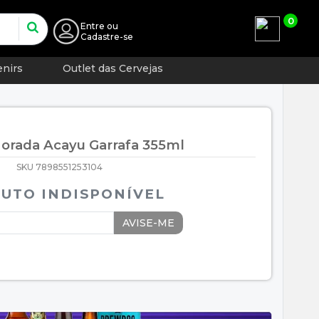
0
Entre
ou
Cadastre-se
nirs
Outlet das Cervejas
Morada Acayu Garrafa 355ml
SKU 7898551253104
UTO INDISPONÍVEL
AVISE-ME