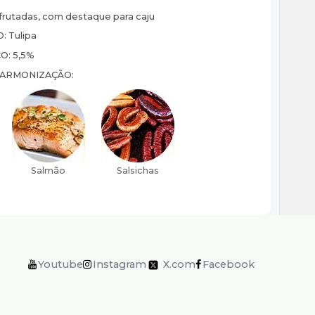
frutadas, com destaque para caju
O:
Tulipa
CO:
5,5%
HARMONIZAÇÃO:
Youtube
Instagram
X.com
Facebook