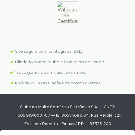
Site seguro com criptografia (SSL).
Blindado contra roubo e clonagem do cartão.
Troca garantida em caso de extravio.
Mais de 2.000 avaliações de nossos clientes.
Clube do Malte Comércio Eletrônico S.A.
—
CNPJ:
11.605.819/0001-07
—
IE: 90574686-34.
Rua Pérola, 321
,
Emiliano Perneta
-
Pinhais
/
-PR
—
83325-200