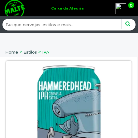
0
Caixa da Alegria
>
>
Home
Estilos
IPA