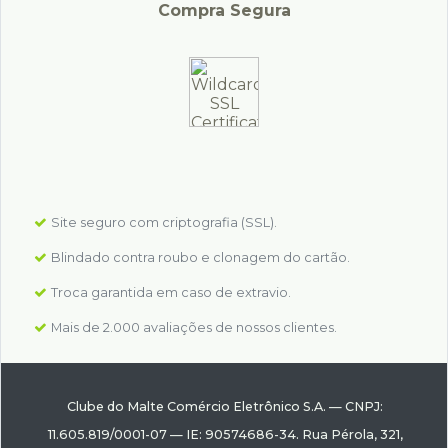
Compra Segura
Site seguro com criptografia (SSL).
Blindado contra roubo e clonagem do cartão.
Troca garantida em caso de extravio.
Mais de 2.000 avaliações de nossos clientes.
Clube do Malte Comércio Eletrônico S.A.
—
CNPJ:
11.605.819/0001-07
—
IE: 90574686-34.
Rua Pérola, 321
,