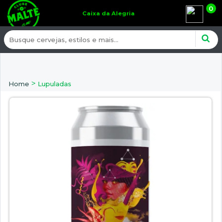
0
Caixa da Alegria
>
Home
Lupuladas