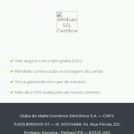
Site seguro com criptografia (SSL).
Blindado contra roubo e clonagem do cartão.
Troca garantida em caso de extravio.
Mais de 2.000 avaliações de nossos clientes.
Clube do Malte Comércio Eletrônico S.A.
—
CNPJ:
11.605.819/0001-07
—
IE: 90574686-34.
Rua Pérola, 321
,
Emiliano Perneta
-
Pinhais
/
-PR
—
83325-200