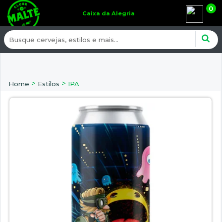
0
Caixa da Alegria
>
>
Home
Estilos
IPA