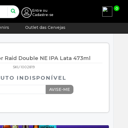
0
Entre
ou
Cadastre-se
nirs
Outlet das Cervejas
or Raid Double NE IPA Lata 473ml
SKU 1002819
UTO INDISPONÍVEL
AVISE-ME