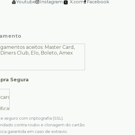
Youtube
Instagram
X.com
Facebook
amento
pra Segura
te seguro com criptografia (SSL).
indado contra roubo e clonagem do cartão.
oca garantida em caso de extravio.