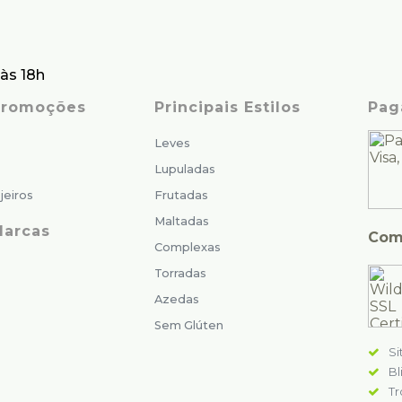
às 18h
 Promoções
Principais Estilos
Pag
Leves
Lupuladas
jeiros
Frutadas
Maltadas
Marcas
Com
Complexas
Torradas
Azedas
Sem Glúten
Si
Bl
Tr