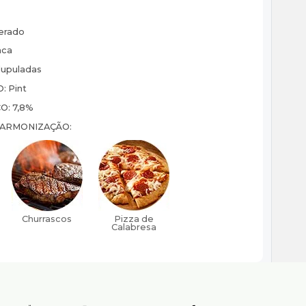
erado
ca
lupuladas
O:
Pint
CO:
7,8%
HARMONIZAÇÃO: