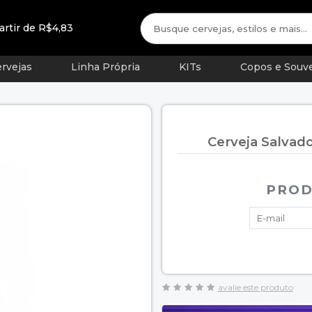
artir de R$4,83
rvejas
Linha Própria
KITs
Copos e Souve
Cerveja Salvad
PROD
avalie este produto