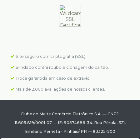
Site seguro com criptografia (SSL).
Blindado contra roubo e clonagem do cartão.
Troca garantida em caso de extravio.
Mais de 2.000 avaliações de nossos clientes.
Clube do Malte Comércio Eletrônico S.A.
—
CNPJ:
11.605.819/0001-07
—
IE: 90574686-34.
Rua Pérola, 321
,
Emiliano Perneta
-
Pinhais
/
-PR
—
83325-200