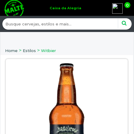
0
Caixa da Alegria
>
>
Home
Estilos
Witbier