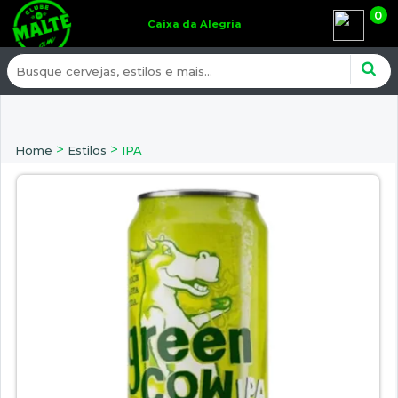
0
Caixa da Alegria
>
>
Home
Estilos
IPA