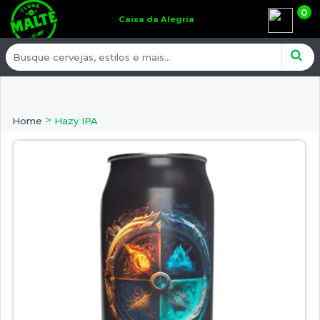
0
Caixa da Alegria
>
Home
Hazy IPA