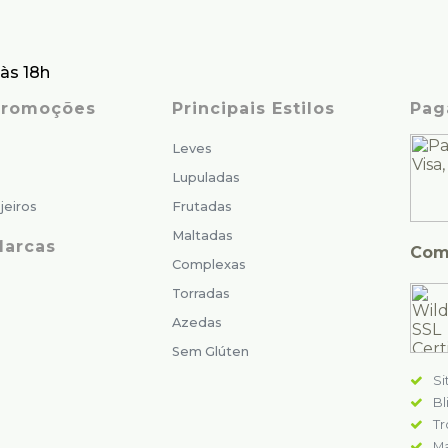
às 18h
 Promoções
Principais Estilos
Pag
Leves
Lupuladas
jeiros
Frutadas
Maltadas
Marcas
Com
Complexas
Torradas
Azedas
Sem Glúten
Si
Bl
Tr
Ma