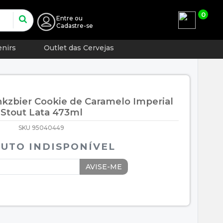
0
Entre
ou
Cadastre-se
nirs
Outlet das Cervejas
nkzbier Cookie de Caramelo Imperial
Stout Lata 473ml
SKU 95040449
UTO INDISPONÍVEL
AVISE-ME