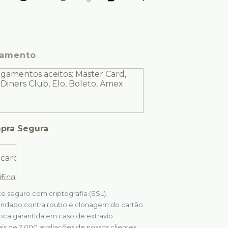
amento
pra Segura
te seguro com criptografia (SSL).
indado contra roubo e clonagem do cartão.
oca garantida em caso de extravio.
is de 2.000 avaliações de nossos clientes.