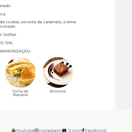
erado
ca
de cookie, sorvete de caramelo, creme
 tostado
O:
Snifter
CO:
10%
HARMONIZAÇÃO:
Youtube
Instagram
X.com
Facebook