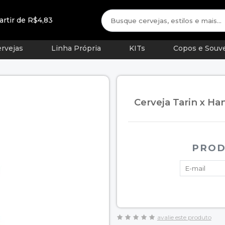
artir de R$4,83
rvejas
Linha Própria
KITs
Copos e Souve
Cerveja Tarin x Ha
PROD
avalie este produto