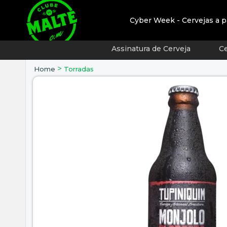
Cyber Week - Cervejas a p
Assinatura de Cerveja
Ce
>
Home
Torradas