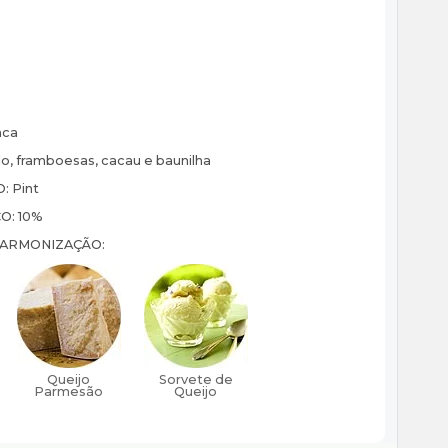
ca
o, framboesas, cacau e baunilha
O:
Pint
CO:
10%
HARMONIZAÇÃO: