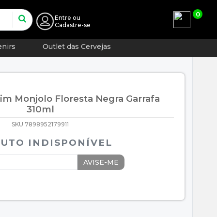
0
Entre
ou
Cadastre-se
nirs
Outlet das Cervejas
im Monjolo Floresta Negra Garrafa
310ml
SKU 7898952179911
UTO INDISPONÍVEL
AVISE-ME