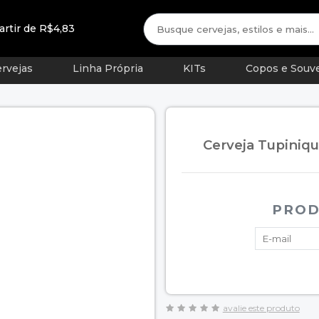
artir de R$4,83
rvejas
Linha Própria
KITs
Copos e Souve
Cerveja Tupiniqu
PROD
avalie este produto