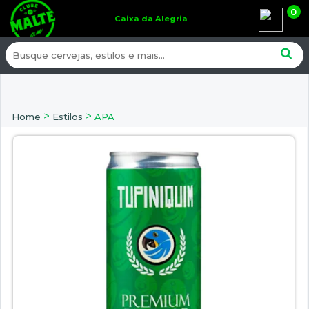
0
Caixa da Alegria
>
>
Home
Estilos
APA