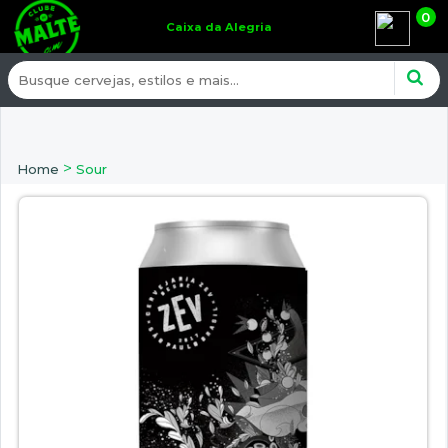
0
Caixa da Alegria
>
Home
Sour