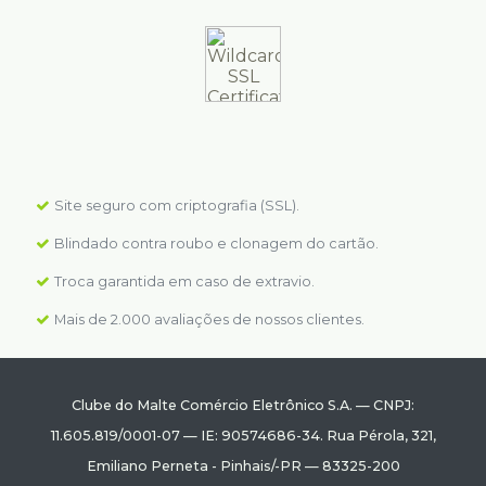
Site seguro com criptografia (SSL).
Blindado contra roubo e clonagem do cartão.
Troca garantida em caso de extravio.
Mais de 2.000 avaliações de nossos clientes.
Clube do Malte Comércio Eletrônico S.A.
—
CNPJ:
11.605.819/0001-07
—
IE: 90574686-34.
Rua Pérola, 321
,
Emiliano Perneta
-
Pinhais
/
-PR
—
83325-200