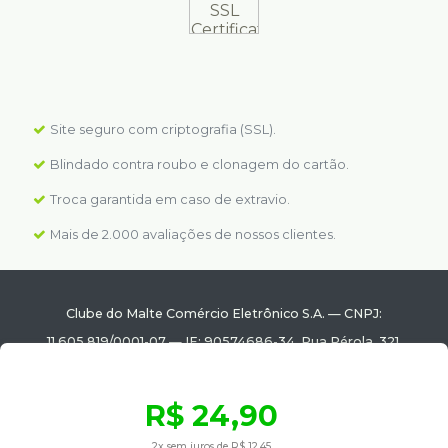
Site seguro com criptografia (SSL).
Blindado contra roubo e clonagem do cartão.
Troca garantida em caso de extravio.
Mais de 2.000 avaliações de nossos clientes.
Clube do Malte Comércio Eletrônico S.A.
—
CNPJ:
11.605.819/0001-07
—
IE: 90574686-34.
Rua Pérola, 321
,
Emiliano Perneta
-
Pinhais
/
-PR
—
83325-200
R$ 24,90
© Todos os direitos reservados. Eventuais promoções,
2x sem juros de R$ 12,45