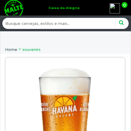
0
Caixa da Alegria
>
Home
souvenirs