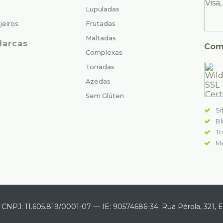
Lupuladas
jeiros
Frutadas
Maltadas
Marcas
Com
Complexas
Torradas
Azedas
Sem Glúten
Si
Bl
Tr
Ma
—
CNPJ: 11.605.819/0001-07
—
IE: 90574686-34.
Rua Pérola, 321
,
E