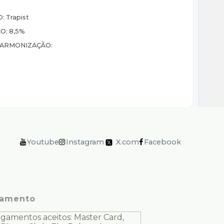
O:
Trapist
CO:
8,5%
HARMONIZAÇÃO:
Youtube
Instagram
X.com
Facebook
amento