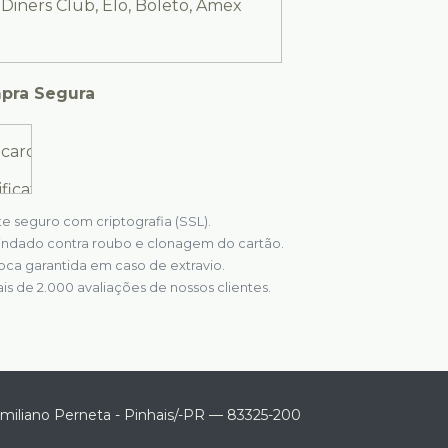
pra Segura
te seguro com criptografia (SSL).
indado contra roubo e clonagem do cartão.
oca garantida em caso de extravio.
is de 2.000 avaliações de nossos clientes.
miliano Perneta
-
Pinhais
/
-PR
—
83325-200