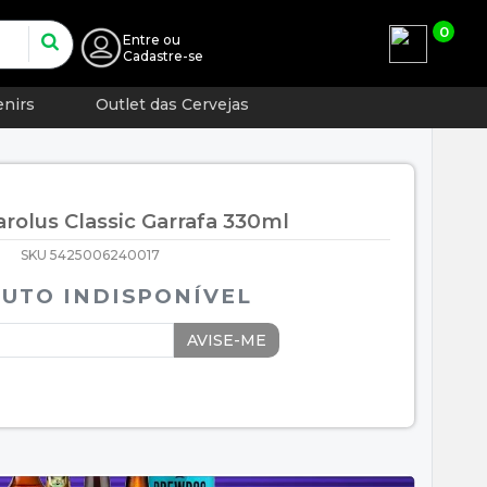
0
Entre
ou
Cadastre-se
nirs
Outlet das Cervejas
rolus Classic Garrafa 330ml
SKU 5425006240017
UTO INDISPONÍVEL
AVISE-ME