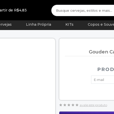
artir de R$4,83
rvejas
Linha Própria
KITs
Copos e Souve
Gouden Ca
PROD
avalie este produto