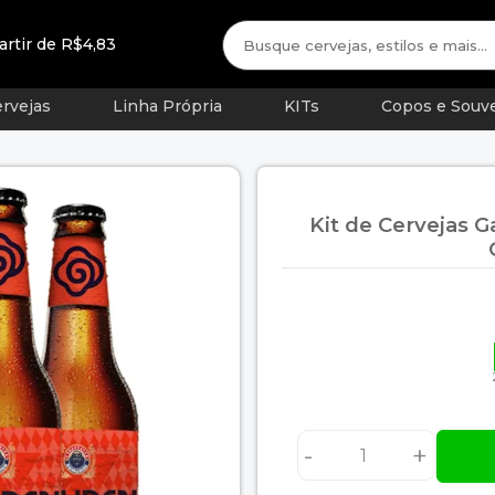
artir de R$4,83
rvejas
Linha Própria
KITs
Copos e Souve
Kit de Cervejas 
-
+