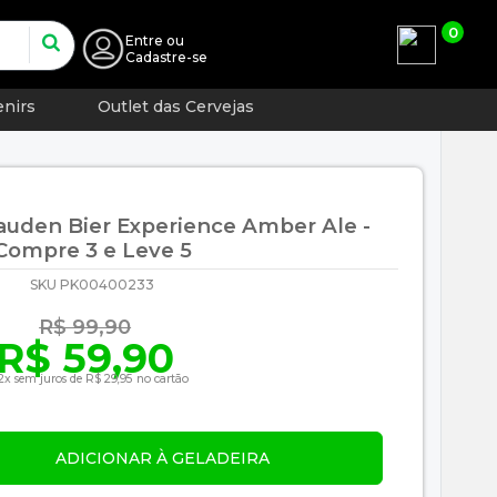
0
Entre
ou
Cadastre-se
nirs
Outlet das Cervejas
Gauden Bier Experience Amber Ale -
Compre 3 e Leve 5
SKU PK00400233
R$ 99,90
R$ 59,90
2x sem juros de R$ 29,95 no cartão
ADICIONAR À GELADEIRA