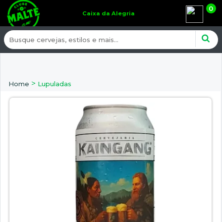
0
Caixa da Alegria
>
Home
Lupuladas