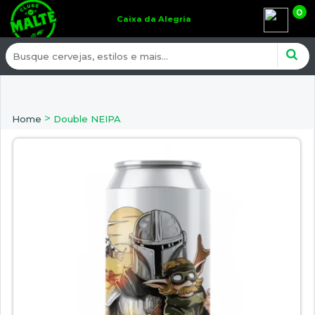
0
Caixa da Alegria
>
Home
Double NEIPA