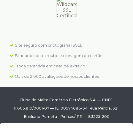
Site seguro com criptografia (SSL).
Blindado contra roubo e clonagem do cartão.
Troca garantida em caso de extravio.
Mais de 2.000 avaliações de nossos clientes.
Clube do Malte Comércio Eletrônico S.A.
—
CNPJ:
11.605.819/0001-07
—
IE: 90574686-34.
Rua Pérola, 321
,
Emiliano Perneta
-
Pinhais
/
-PR
—
83325-200