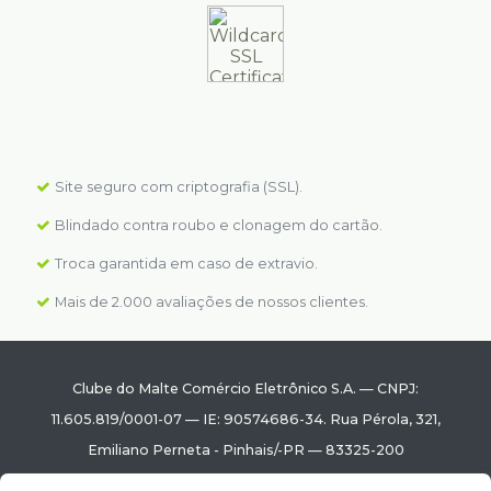
Site seguro com criptografia (SSL).
Blindado contra roubo e clonagem do cartão.
Troca garantida em caso de extravio.
Mais de 2.000 avaliações de nossos clientes.
Clube do Malte Comércio Eletrônico S.A.
—
CNPJ:
11.605.819/0001-07
—
IE: 90574686-34.
Rua Pérola, 321
,
Emiliano Perneta
-
Pinhais
/
-PR
—
83325-200