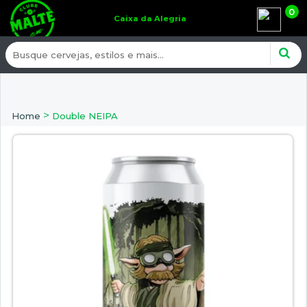
0
Caixa da Alegria
>
Home
Double NEIPA