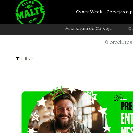
Cyber Week - Cervejas a p
Assinatura de Cerveja
Ce
0 produtos
Filtrar