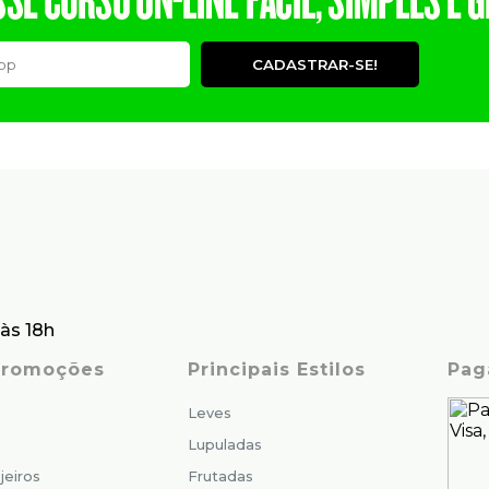
CADASTRAR-SE!
às 18h
 Promoções
Principais Estilos
Pag
Leves
Lupuladas
jeiros
Frutadas