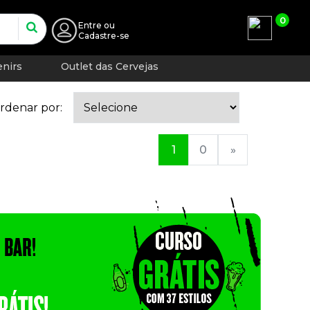
0
Entre
ou
Cadastre-se
nirs
Outlet das Cervejas
rdenar por:
1
0
»