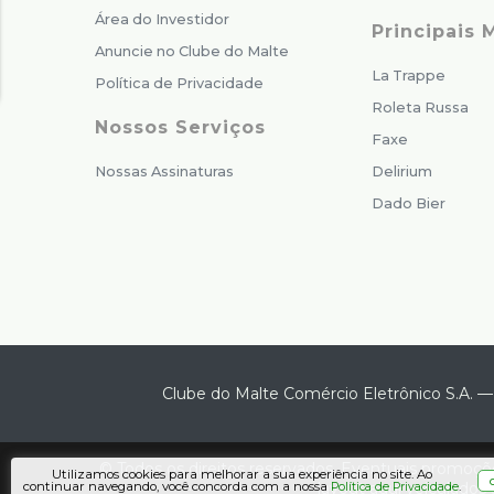
Área do Investidor
Principais 
Anuncie no Clube do Malte
La Trappe
Política de Privacidade
Roleta Russa
Nossos Serviços
Faxe
Nossas Assinaturas
Delirium
Dado Bier
Clube do Malte Comércio Eletrônico S.A.
© Todos os direitos reservados. Eventuais promoçõe
Utilizamos cookies para melhorar a sua experiência no site. Ao
layout aqui veiculados 
continuar navegando, você concorda com a nossa
.
Política de Privacidade