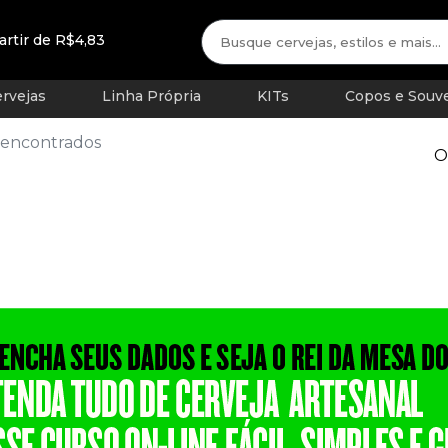
artir de R$4,83
rvejas
Linha Própria
KITs
Copos e Souve
 encontrados
O