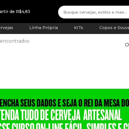
artir de R$4,83
rvejas
Linha Própria
KITs
Copos e Souve
 encontrados
O