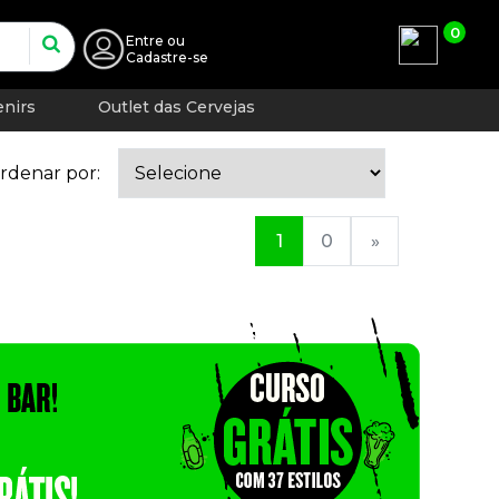
0
Entre
ou
Cadastre-se
nirs
Outlet das Cervejas
rdenar por:
1
0
»