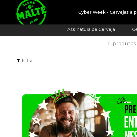
Cyber Week - Cervejas a p
Assinatura de Cerveja
Ce
0 produtos
Filtrar