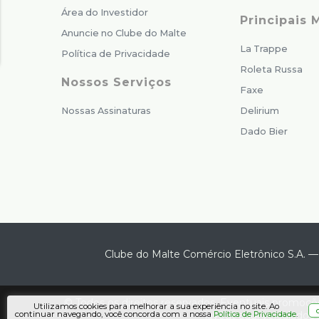
Área do Investidor
Principais 
Anuncie no Clube do Malte
La Trappe
Política de Privacidade
Roleta Russa
Nossos Serviços
Faxe
Nossas Assinaturas
Delirium
Dado Bier
Clube do Malte Comércio Eletrônico S.A.
© Todos os direitos reservados. Eventuais promoçõe
Utilizamos cookies para melhorar a sua experiência no site. Ao
layout aqui veiculados 
continuar navegando, você concorda com a nossa
.
Política de Privacidade