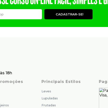
CADASTRAR-SE!
às 18h
 Promoções
Principais Estilos
Pag
Leves
Lupuladas
jeiros
Frutadas