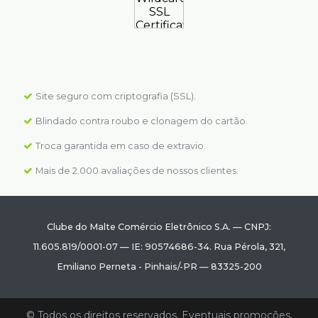
Site seguro com criptografia (SSL).
Blindado contra roubo e clonagem do cartão.
Troca garantida em caso de extravio.
Mais de 2.000 avaliações de nossos clientes.
Clube do Malte Comércio Eletrônico S.A.
—
CNPJ:
11.605.819/0001-07
—
IE: 90574686-34.
Rua Pérola, 321
,
Emiliano Perneta
-
Pinhais
/
-PR
—
83325-200
© Todos os direitos reservados. Eventuais promoções,